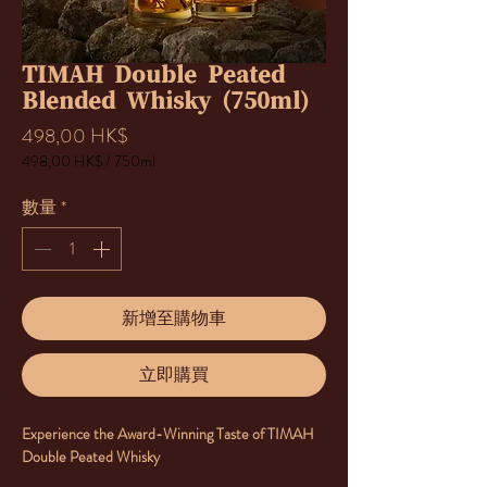
TIMAH Double Peated
Blended Whisky (750ml)
價
498,00 HK$
格
498,00 HK$
/
750ml
每
750
數量
*
毫
升
之
價
格
為
新增至購物車
498,00 HK$
立即購買
Experience the Award-Winning Taste of TIMAH
Double Peated Whisky